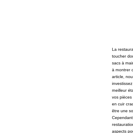
La restaura
toucher do
sacs à mai
à montrer d
article, no
investissez
meilleur ét
vos pièces 
en cuir cra
être une so
Cependant, 
restaurati
aspects pou