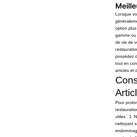
Meill
Lorsque vo
généralemen
option plu
gamme ou d
de vie de v
restauratio
possédez de
tout en con
articles et
Cons
Artic
Pour prolon
restauratio
utiles : 1.
nettoyant s
endommager 