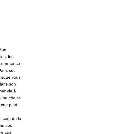
 Son
es, les
mé commence
Dans cet
Lorsque vous
 dans son
ner vie à
r une chaise
 cuir peut
e coût de la
ans ces
re cuir