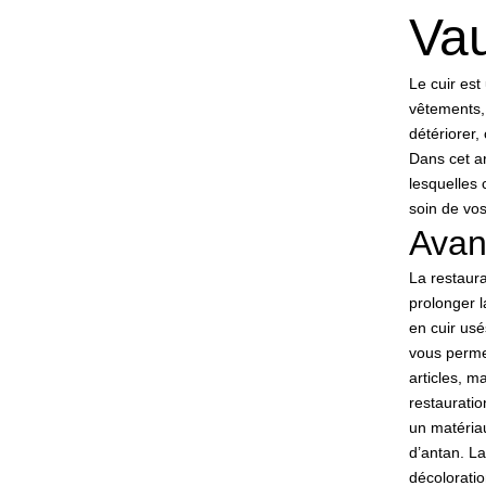
Vau
Le cuir es
vêtements, 
détériorer,
Dans cet ar
lesquelles 
soin de vos 
Avan
La restaur
prolonger l
en cuir usé
vous perme
articles, m
restauratio
un matériau 
d’antan. La
décolorati