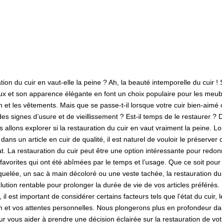
tion du cuir en vaut-elle la peine ? Ah, la beauté intemporelle du cuir !
ux et son apparence élégante en font un choix populaire pour les meubl
n et les vêtements. Mais que se passe-t-il lorsque votre cuir bien-ai
es signes d’usure et de vieillissement ? Est-il temps de le restaurer ? 
us allons explorer si la restauration du cuir en vaut vraiment la peine. 
 dans un article en cuir de qualité, il est naturel de vouloir le préserver
at. La restauration du cuir peut être une option intéressante pour redon
favorites qui ont été abîmées par le temps et l’usage. Que ce soit pou
quelée, un sac à main décoloré ou une veste tachée, la restauration du
lution rentable pour prolonger la durée de vie de vos articles préférés.
il est important de considérer certains facteurs tels que l’état du cuir, l
on et vos attentes personnelles. Nous plongerons plus en profondeur d
r vous aider à prendre une décision éclairée sur la restauration de vot