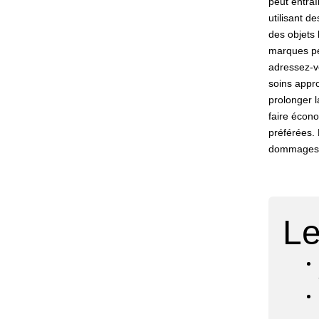
peut entraî
utilisant d
des objets 
marques pe
adressez-vo
soins appro
prolonger l
faire écono
préférées. 
dommages et
Le