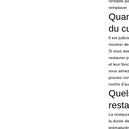
rentable po
remplacer.
Quand
du cu
Il est judi
montrer de
Si vous ave
restaurer p
et leur fon
vous aimez 
pouvez cons
contre d’a
Quel
resta
La restaura
la durée de
prématuréme