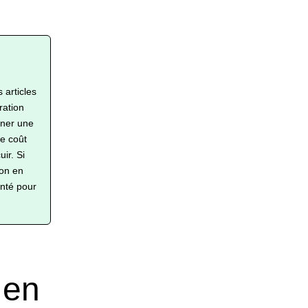
 articles
ration
nner une
e coût
ir. Si
ion en
enté pour
 en