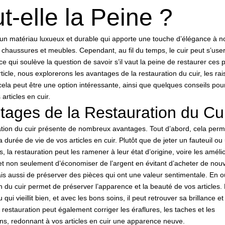
t-elle la Peine ?
t un matériau luxueux et durable qui apporte une touche d’élégance à n
chaussures et meubles. Cependant, au fil du temps, le cuir peut s’user
 ce qui soulève la question de savoir s’il vaut la peine de restaurer ces 
ticle, nous explorerons les avantages de la restauration du cuir, les ra
cela peut être une option intéressante, ainsi que quelques conseils po
articles en cuir.
tages de la Restauration du Cu
ation du cuir présente de nombreux avantages. Tout d’abord, cela perm
a durée de vie de vos articles en cuir. Plutôt que de jeter un fauteuil ou
s, la restauration peut les ramener à leur état d’origine, voire les améli
t non seulement d’économiser de l’argent en évitant d’acheter de nou
ais aussi de préserver des pièces qui ont une valeur sentimentale. En ou
n du cuir permet de préserver l’apparence et la beauté de vos articles. 
qui vieillit bien, et avec les bons soins, il peut retrouver sa brillance et
 restauration peut également corriger les éraflures, les taches et les
ons, redonnant à vos articles en cuir une apparence neuve.