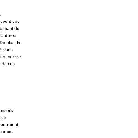
z
ouvent une
es haut de
 la durée
 De plus, la
Si vous
edonner vie
r de ces
onseils
d’un
pourraient
car cela