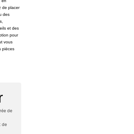
é en
z de placer
ou des
s,
ils et des
ption pour
ut vous
s pièces
r
urée de
t de