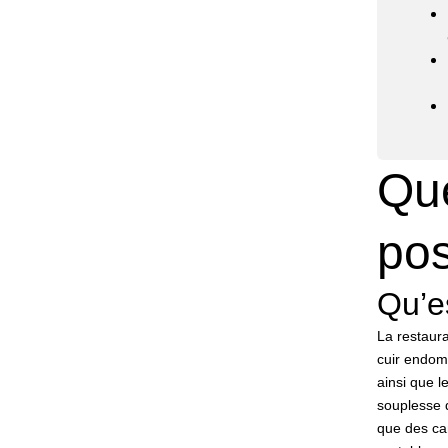
Qu
po
Qu’es
La restaura
cuir endomm
ainsi que l
souplesse d
que des can