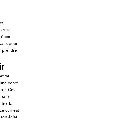
os
 et se
pièces.
isons pour
ur prendre
ir
et de
 une veste
orer. Cela
veaux
tre, la
Le cuir est
 son éclat