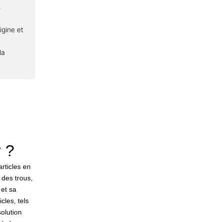
s
igine et
la
r ?
articles en
 des trous,
 et sa
cles, tels
olution