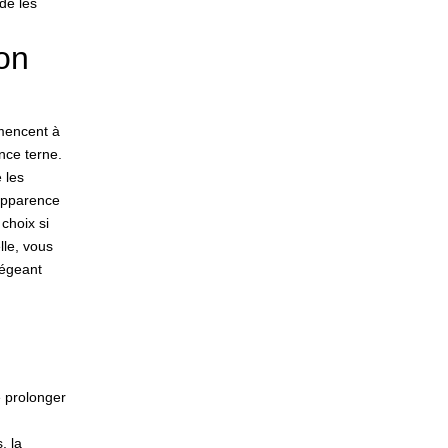
de les
ion
mmencent à
nce terne.
 les
 apparence
 choix si
lle, vous
tégeant
e prolonger
, la