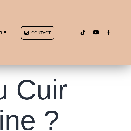
RIE
CONTACT
u Cuir
ine ?