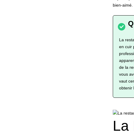
bien-aimé.
La resta
en cuir
profess
apparen
de la re
vous av
vaut ce
obtenir 
La 