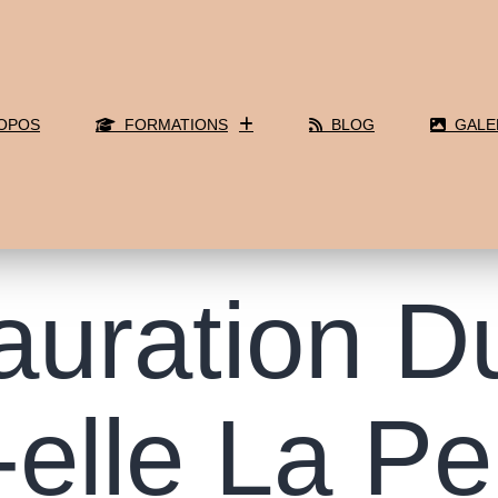
OPOS
FORMATIONS
BLOG
GALE
auration D
elle La Pe