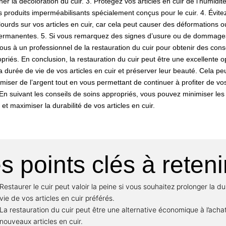
ner la décoloration du cuir. 3. Protégez vos articles en cuir de l’humidit
es produits imperméabilisants spécialement conçus pour le cuir. 4. Évite
lourds sur vos articles en cuir, car cela peut causer des déformations 
rmanentes. 5. Si vous remarquez des signes d’usure ou de dommage
us à un professionnel de la restauration du cuir pour obtenir des conse
priés. En conclusion, la restauration du cuir peut être une excellente o
a durée de vie de vos articles en cuir et préserver leur beauté. Cela pe
miser de l’argent tout en vous permettant de continuer à profiter de vo
En suivant les conseils de soins appropriés, vous pouvez minimiser les
 maximiser la durabilité de vos articles en cuir.
s points clés à reteni
Restaurer le cuir peut valoir la peine si vous souhaitez prolonger la d
vie de vos articles en cuir préférés.
La restauration du cuir peut être une alternative économique à l’acha
nouveaux articles en cuir.