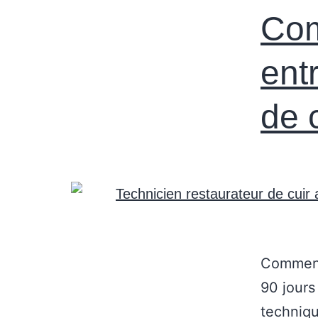
Com
ent
de 
Comment 
90 jours
techniqu