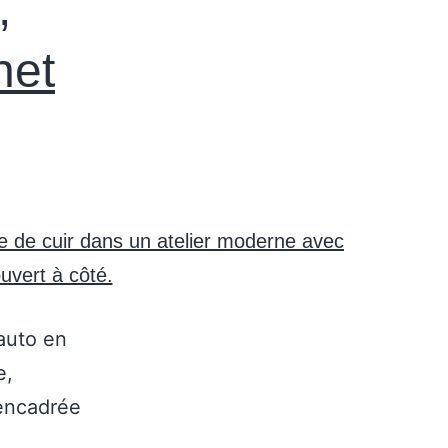
,
net
auto en
e,
 encadrée