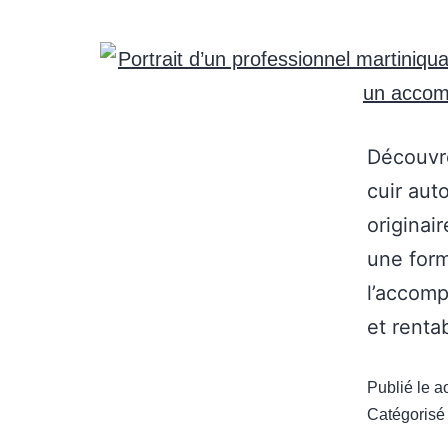
Découvre
cuir aut
originai
une form
l’accomp
et renta
Publié le
a
Catégoris