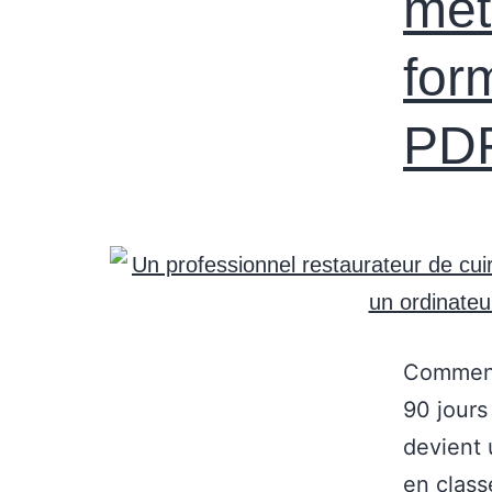
mét
for
PD
Comment 
90 jours
devient 
en class