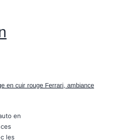
n
auto en
nces
c les