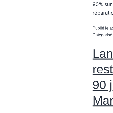
90% sur 
réparatio
Publié le
a
Catégoris
Lan
res
90 
Mar