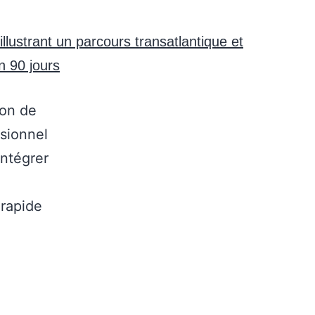
ion de
ssionnel
intégrer
 rapide