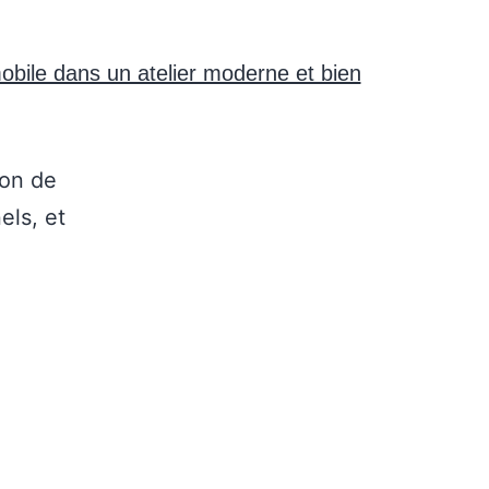
ion de
els, et