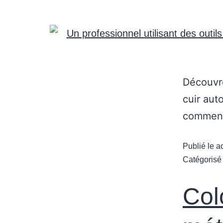
Découvre
cuir aut
comment 
Publié le
a
Catégoris
Colo