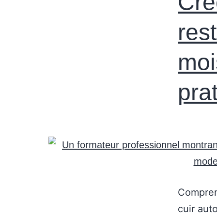
Cré
res
moi
pra
Comprend
cuir aut