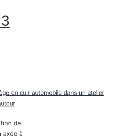
 3
tion de
n axée à