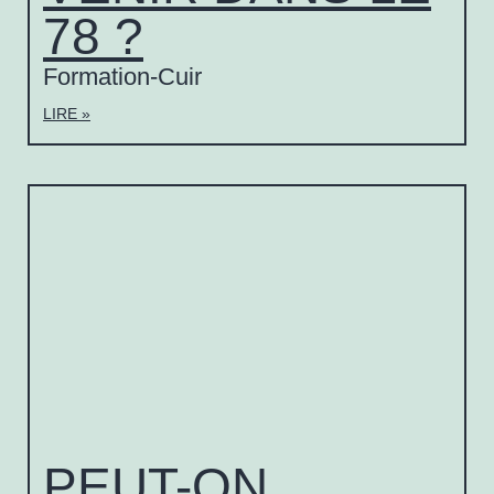
78 ?
Formation-Cuir
LIRE »
PEUT-ON