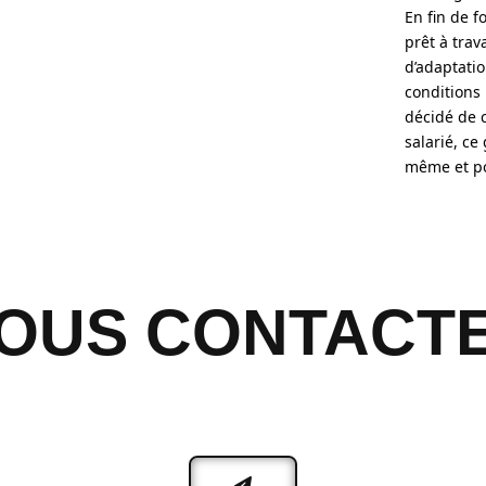
En fin de f
prêt à trav
d’adaptati
conditions 
décidé de 
salarié, c
même et p
OUS CONTACT