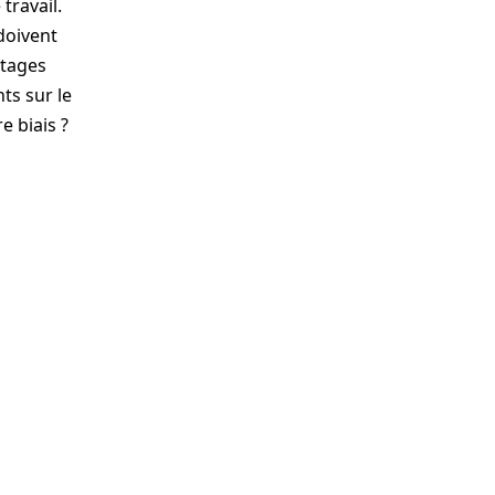
travail.
 doivent
ntages
ts sur le
e biais ?