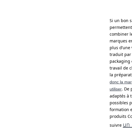
Si un bon 
permettent 
combiner le
marques en
plus d’une 
traduit par
packaging e
travail de 
la prépara
donc la mar
. De 
utiliser
adaptés à t
possibles p
formation e
produits Co
un 
suivre