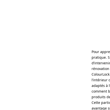
Pour appren
pratique. 
d’interveni
rénovation
ColourLock
l’intérieur
adaptés à 
comment bie
produits d
Cette parti
avantage si