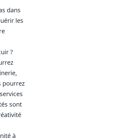
as dans
uérir les
re
uir ?
urrez
nerie,
s pourrez
services
tés sont
éativité
nité à