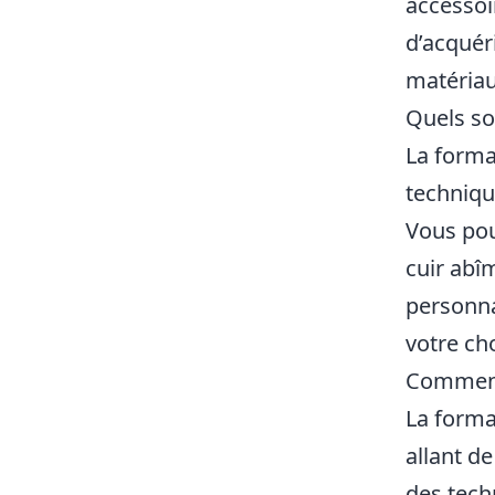
accessoi
d’acquér
matériau
Quels so
La forma
techniqu
Vous pou
cuir abî
personna
votre ch
Comment 
La forma
allant de
des tech