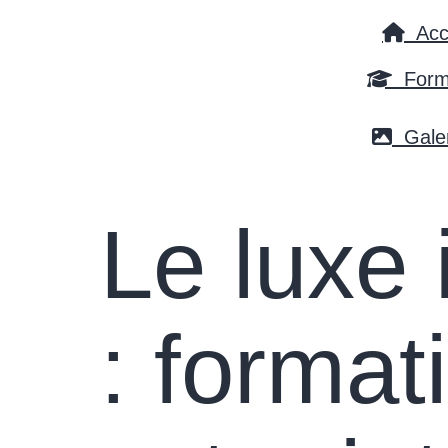
Accu
Forma
Galer
Le luxe 
: format