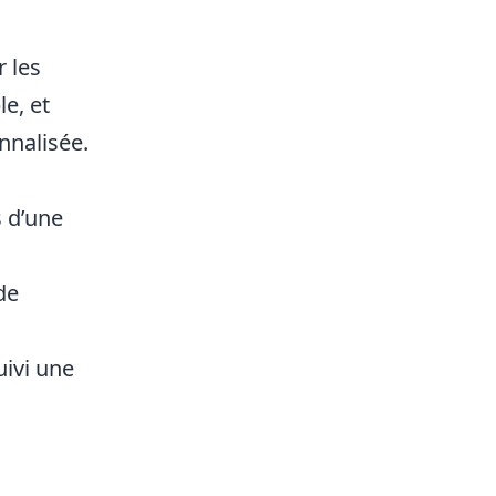
r les
e, et
nnalisée.
s d’une
de
uivi une