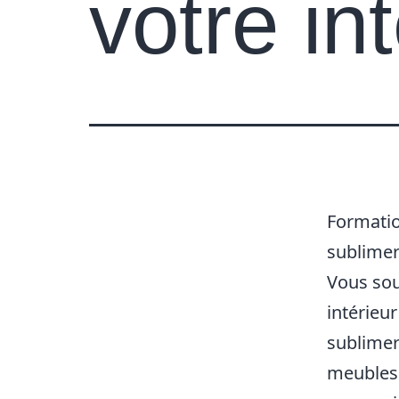
votre in
Formatio
sublimer
Vous sou
intérieur
sublimer
meubles 