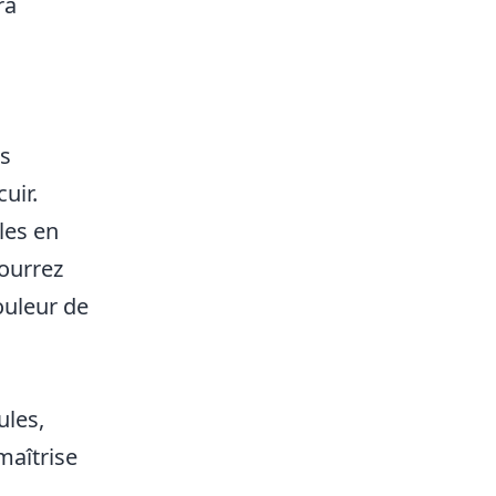
ra
es
uir.
les en
ourrez
ouleur de
ules,
maîtrise