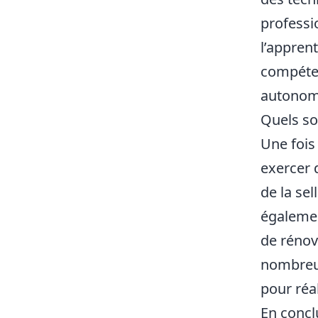
professi
l’appren
compéten
autonome
Quels so
Une fois
exercer 
de la se
égalemen
de rénova
nombreus
pour réa
En concl