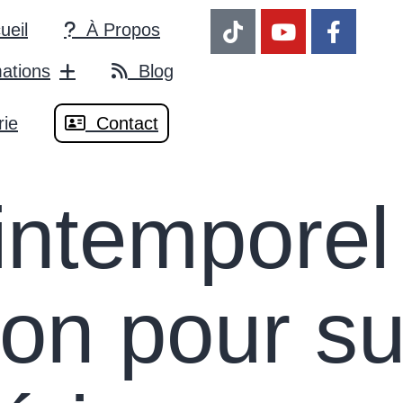
eil
À Propos
tions
Blog
ie
Contact
intemporel
ion pour s