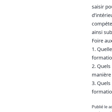
saisir p
d’intérie
compéten
ainsi su
Foire au
1. Quell
formation
2. Quels 
manière 
3. Quels
formation
Publié le
a